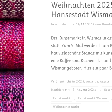
Weihnachten 2025
Hansestadt Wisma
Geschrieben am
23/11/2025
von
Handw
Der Kunstmarkt in Wismar in der
statt. Zum 9. Mal werde ich am
hat viele schöne Stände mit kun
eine Kaffee und Kuchenecke und
Wismar geboten. Hier ein paar Bi
Veröffentlicht in
2025
,
Anzeige
,
Ausstel
Markiert mit
3. Advent 2025
,
Gesc
Kunstmarkt
,
Kunstmarkt Wismar
Weihnachtsmarkt