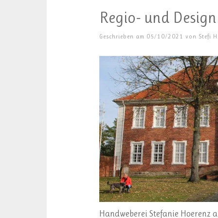
Regio- und Desig
Geschrieben am
05/10/2021
von
Stefi 
Handweberei Stefanie Hoerenz a