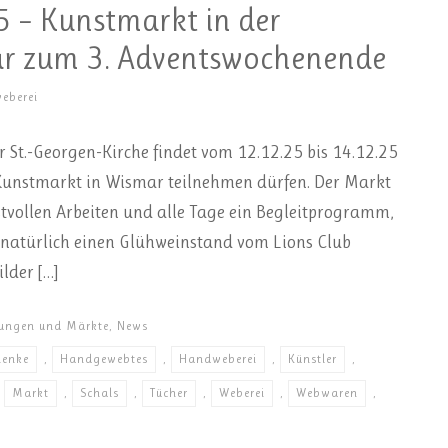
 – Kunstmarkt in der
r zum 3. Adventswochenende
eberei
 St.-Georgen-Kirche findet vom 12.12.25 bis 14.12.25
 Kunstmarkt in Wismar teilnehmen dürfen. Der Markt
stvollen Arbeiten und alle Tage ein Begleitprogramm,
 natürlich einen Glühweinstand vom Lions Club
lder […]
lungen und Märkte
,
News
henke
,
Handgewebtes
,
Handweberei
,
Künstler
,
,
Markt
,
Schals
,
Tücher
,
Weberei
,
Webwaren
,