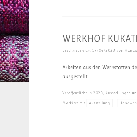
WERKHOF KUKATE
Geschrieben am
17/04/2023
von
Handw
Arbeiten aus den Werkstätten d
ausgestellt
Veröffentlicht in
2023
,
Ausstellungen u
Markiert mit
Ausstellung
,
Handwebe