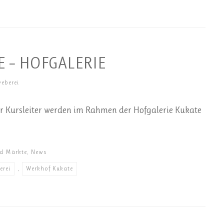
 – HOFGALERIE
eberei
er Kursleiter werden im Rahmen der Hofgalerie Kukate
nd Märkte
,
News
rei
,
Werkhof Kukate