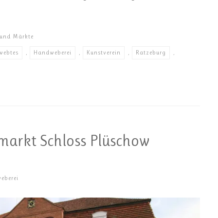
 und Märkte
webtes
,
Handweberei
,
Kunstverein
,
Ratzeburg
,
arkt Schloss Plüschow
eberei