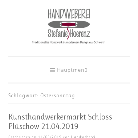
Zum
Inhalt
springen
Hauptmenü
Schlagwort:
Ostersonntag
Kunsthandwerkermarkt Schloss
Plüschow 21.04.2019
Geschrieben am
11/03/2019
von
Handweberei