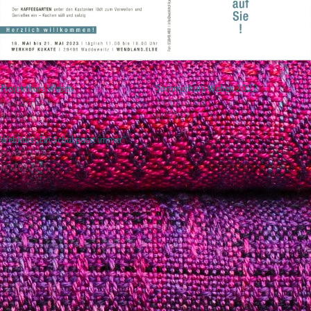
Projektkurs Weben
Sommerkurs Weben 2022
09/02/2024
14/05/2022
In "2024"
In "2022"
Webkurs „Ein Schal passt immer“
09/03/2023
In "2023"