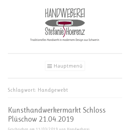
Zum
Inhalt
springen
Hauptmenü
Schlagwort:
Handgewebt
Kunsthandwerkermarkt Schloss
Plüschow 21.04.2019
Geschrieben am
11/03/2019
von
Handweberei