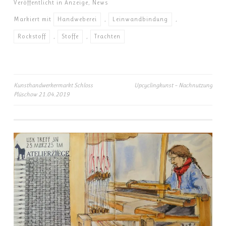
Veröffentlicht in
Anzeige
,
News
Markiert mit
Handweberei
,
Leinwandbindung
,
Rockstoff
,
Stoffe
,
Trachten
Beitrags-
Kunsthandwerkermarkt Schloss
Upcyclingkunst – Nachnutzung
Plüschow 21.04.2019
Navigation