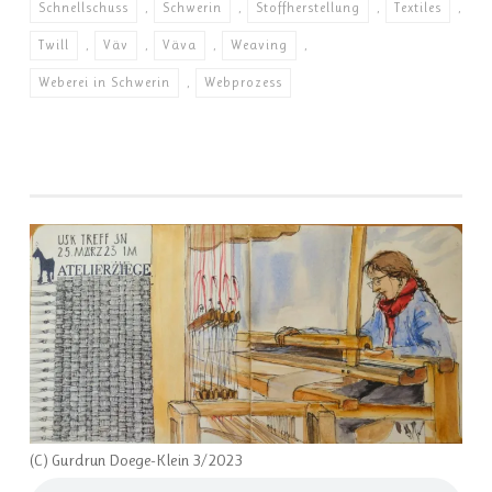
Schnellschuss
,
Schwerin
,
Stoffherstellung
,
Textiles
,
Twill
,
Väv
,
Väva
,
Weaving
,
Weberei in Schwerin
,
Webprozess
(C) Gurdrun Doege-Klein 3/2023