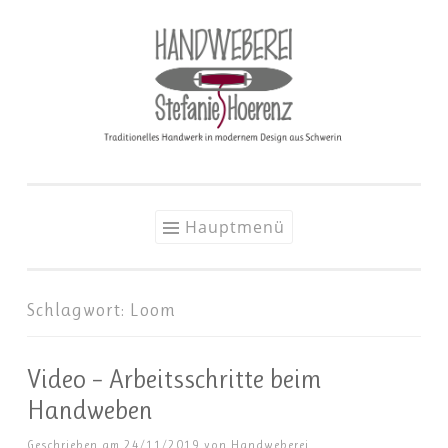
Zum
Inhalt
springen
Hauptmenü
Schlagwort:
Loom
Video – Arbeitsschritte beim
Handweben
Geschrieben am
24/11/2019
von
Handweberei