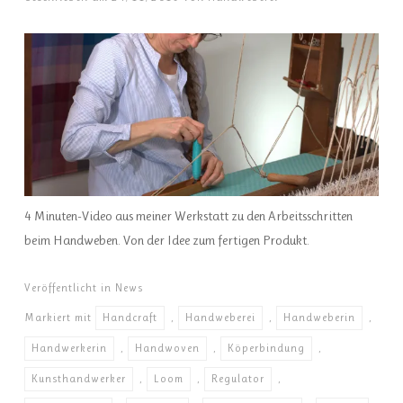
4 Minuten-Video aus meiner Werkstatt zu den Arbeitsschritten
beim Handweben. Von der Idee zum fertigen Produkt.
Veröffentlicht in
News
Markiert mit
Handcraft
,
Handweberei
,
Handweberin
,
Handwerkerin
,
Handwoven
,
Köperbindung
,
Kunsthandwerker
,
Loom
,
Regulator
,